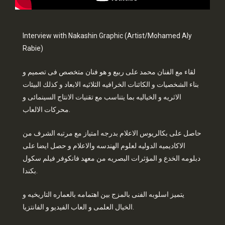
Interview with Nakashin Graphic (Artist/Mohamed Aly
Rabie)
لقاء مع الفنان محمد على ربيع و هو فنان متخصص فى تصميم و
بناء الشخصيات و الكائنات الخرافيه الثلاثيه الابعاد و كذلك البيئات
الاثريه و الخياليه بما يتناسب مع تقنيات الانتاج السينمائى و
محركات الالعاب.
حاصل على بكالريوس الاعلام بدرجه امتياز مع مرتبه الشرف من
الاكاديميه الدوليه لعلوم الهندسه والاعلام و حصل ايضا على
دبلومه الخدع و المؤثرات البصريه من معهد فانكوفر فيلم سكول
بكندا.
يتميز اسلوبه الفنى بالمزج بين اهتمامه بالعماره التاريخيه و
الخيال العلمى و العاب الفيديو و الفانتزيا.