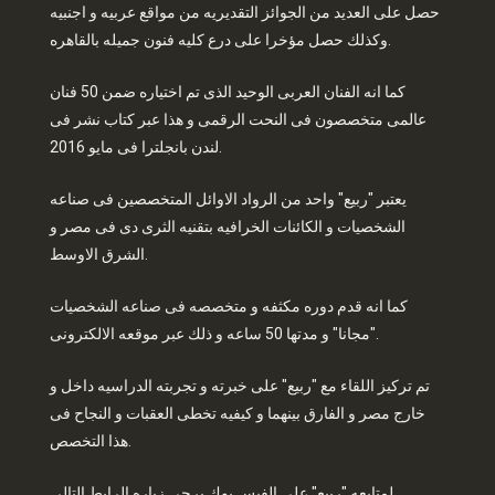
حصل على العديد من الجوائز التقديريه من مواقع عربيه و اجنبيه
وكذلك حصل مؤخرا على درع كليه فنون جميله بالقاهره.
كما انه الفنان العربى الوحيد الذى تم اختياره ضمن 50 فنان
عالمى متخصصون فى النحت الرقمى و هذا عبر كتاب نشر فى
لندن بانجلترا فى مايو 2016.
يعتبر "ربيع" واحد من الرواد الاوائل المتخصصين فى صناعه
الشخصيات و الكائنات الخرافيه بتقنيه الثرى دى فى مصر و
الشرق الاوسط.
كما انه قدم دوره مكثفه و متخصصه فى صناعه الشخصيات
"مجانا" و مدتها 50 ساعه و ذلك عبر موقعه الالكترونى.
تم تركيز اللقاء مع "ربيع" على خبرته و تجربته الدراسيه داخل و
خارج مصر و الفارق بينهما و كيفيه تخطى العقبات و النجاح فى
هذا التخصص.
لمتابعه "ربيع" على الفيس بوك يرجى زياره الرابط التالى